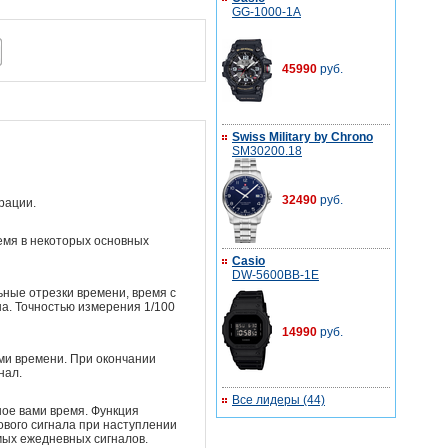
GG-1000-1A
Мультифункциональные часы
Жидкокристаллический дисплей
45990
руб.
Swiss Military by Chrono
SM30200.18
32490
руб.
рации.
емя в некоторых основных
Casio
DW-5600BB-1E
ные отрезки времени, время с
а. Точностью измерения 1/100
14990
руб.
ми времени. При окончании
нал.
Все лидеры (44)
ное вами время. Функция
ового сигнала при наступлении
мых ежедневных сигналов.