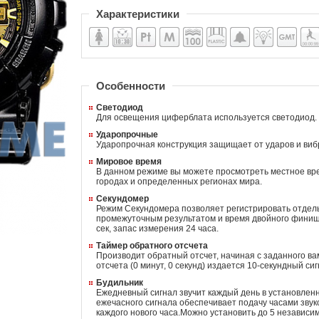
Характеристики
Пол: женские
Материал корпуса: пластик
Стекло: минеральное
Водозащита: 100м (10 ATM)
Будильник
Подсветка
GMT/Dual Time
Электронный секундомер
Механизм: кварцевые электронно-аналоговые
Материал браслета/ремня: пластиковый ремень
Особенности
Светодиод
Для освещения циферблата используется светодиод.
Ударопрочные
Ударопрочная конструкция защищает от ударов и виб
Мировое время
В данном режиме вы можете просмотреть местное вр
городах и определенных регионах мира.
Секундомер
Режим Секундомера позволяет регистрировать отдель
промежуточным результатом и время двойного финиш
сек, запас измерения 24 часа.
Таймер обратного отсчета
Производит обратный отсчет, начиная с заданного ва
отсчета (0 минут, 0 секунд) издается 10-секундный сиг
Будильник
Ежедневный сигнал звучит каждый день в установлен
ежечасного сигнала обеспечивает подачу часами звук
каждого нового часа.Можно установить до 5 независи