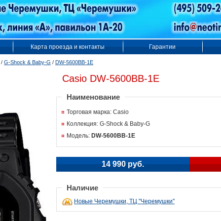
Карта проезда и контакты
Гарантии
/
G-Shock & Baby-G
/
DW-5600BB-1E
Casio DW-5600BB-1E
Наименование
Торговая марка: Casio
Коллекция: G-Shock & Baby-G
Модель:
DW-5600BB-1E
14 990 руб.
Наличие
Новые Черемушки, ТЦ "Черемушки"