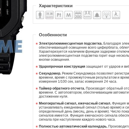
Характеристики
Пол: мужские
Механизм: кварцевые электронные
Материал корпуса: пластик
Стекло: минеральное
Водозащита: 200м (20 ATM)
Будильник
Подсветка
Электронный секундомер
Материал браслета/ремня: пластиковый ремень
Особенности
Электролюминесцентная подсветка.
Благодаря эле
обеспечивающей освещение всего циферблата, облег
Характеризуется наличием функции задержки отключе
электролюминесцентная подсветка горит еще несколь
кнопки освещения.
Ударопрочная конструкция
защищает от ударов и ви
Секундомер.
Режим Секундомера позволяет регистри
времени, время с промежуточным результатом и врем
измерения 1/100 сек, запас измерения 24 часа.
Таймер обратного отсчета.
Производит обратный отсч
времени. С автоповтором, обеспечивающим автомати
достижении нуля.
Многократный сигнал, ежечасный сигнал.
Функция м
устанавливать ежедневный сигнал (только время) и с
определенный день (месяц, день и время). Число пок
сигналов имеется. Функция ежечасного сигнала обесп
сигнала при наступлении каждого нового часа.
Полностью автоматический календарь.
Производитс