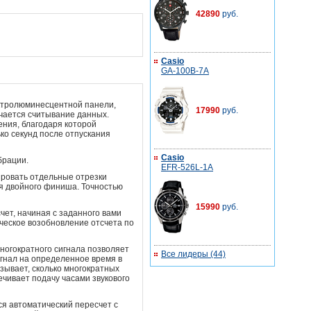
42890
руб.
Casio
GA-100B-7A
ктролюминесцентной панели,
17990
руб.
чается считывание данных.
ния, благодаря которой
ко секунд после отпускания
Casio
брации.
EFR-526L-1A
ровать отдельные отрезки
я двойного финиша. Точностью
15990
руб.
ет, начиная с заданного вами
ческое возобновление отсчета по
ногократного сигнала позволяет
Все лидеры (44)
игнал на определенное время в
азывает, сколько многократных
ечивает подачу часами звукового
я автоматический пересчет с