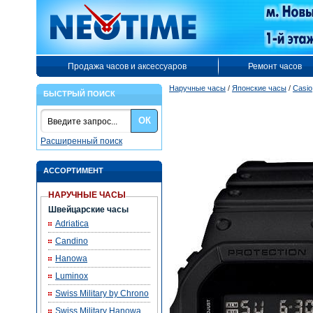
Продажа часов и аксессуаров
Ремонт часов
Наручные часы
/
Японские часы
/
Casio
БЫСТРЫЙ ПОИСК
ОК
Расширенный поиск
АССОРТИМЕНТ
НАРУЧНЫЕ ЧАСЫ
Швейцарские часы
Adriatica
Candino
Hanowa
Luminox
Swiss Military by Chrono
Swiss Military Hanowa