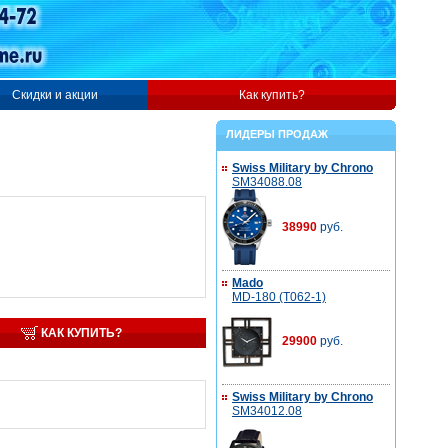
Скидки и акции
Как купить?
ЛИДЕРЫ ПРОДАЖ
Swiss Military by Chrono
SM34088.08
38990
руб.
Mado
MD-180 (T062-1)
КАК КУПИТЬ?
29900
руб.
Swiss Military by Chrono
SM34012.08