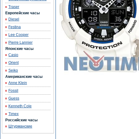
Traser
Европейские часы
Diesel
Festina
Lee Cooper
Pierre Lannier
Японские часы
Casio
Orient
Seiko
Американские часы
Anne Klein
Fossil
Guess
Kenneth Cole
Timex
Российские часы
Штурманские