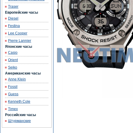
Traser
Европейские часы
Diesel
Festina
Lee Cooper
Pierre Lannier
Японские часы
Casio
Orient
Seiko
Американские часы
Anne Klein
Fossil
Guess
Kenneth Cole
Timex
Российские часы
Штурманские