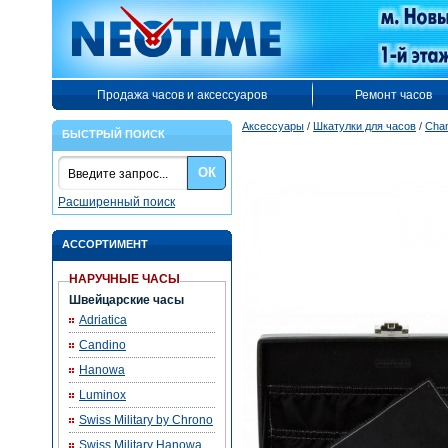
Продажа часов и аксессуаров
Ремонт часов
Аксессуары
/
Шкатулки для часов
/
Cha
БЫСТРЫЙ ПОИСК
ОК
Расширенный поиск
АССОРТИМЕНТ
НАРУЧНЫЕ ЧАСЫ
Швейцарские часы
Adriatica
Candino
Hanowa
Luminox
Swiss Military by Chrono
Swiss Military Hanowa