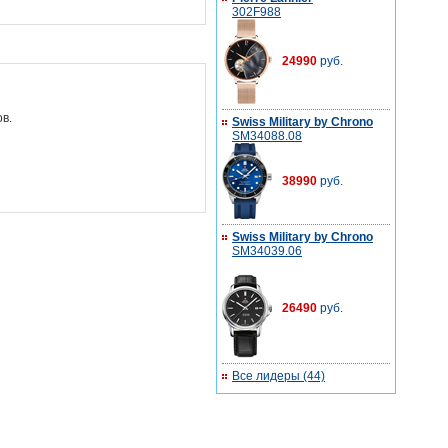
302F988
24990
руб.
в.
Swiss Military by Chrono
SM34088.08
38990
руб.
Swiss Military by Chrono
SM34039.06
26490
руб.
Все лидеры (44)