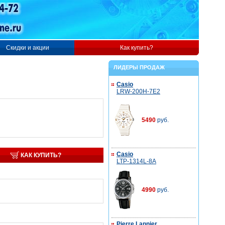
Скидки и акции
Как купить?
ЛИДЕРЫ ПРОДАЖ
Casio
LRW-200H-7E2
5490
руб.
Casio
КАК КУПИТЬ?
LTP-1314L-8A
4990
руб.
Pierre Lannier