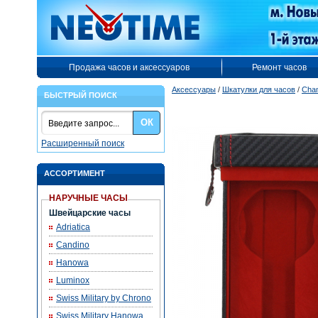
Продажа часов и аксессуаров
Ремонт часов
Аксессуары
/
Шкатулки для часов
/
Cha
БЫСТРЫЙ ПОИСК
ОК
Расширенный поиск
АССОРТИМЕНТ
НАРУЧНЫЕ ЧАСЫ
Швейцарские часы
Adriatica
Candino
Hanowa
Luminox
Swiss Military by Chrono
Swiss Military Hanowa