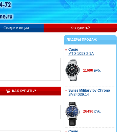
Скидки и акции
Как купить?
ЛИДЕРЫ ПРОДАЖ
Casio
MTD-1053D-1A
11690
руб.
Swiss Military by Chrono
КАК КУПИТЬ?
SM34039.14
26490
руб.
Casio