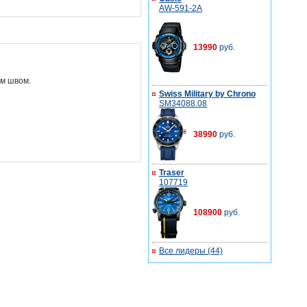
AW-591-2A
13990
руб.
ым швом.
Swiss Military by Chrono
SM34088.08
38990
руб.
Traser
107719
108900
руб.
Все лидеры (44)