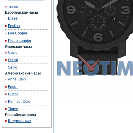
Traser
Европейские часы
Diesel
Festina
Lee Cooper
Pierre Lannier
Японские часы
Casio
Orient
Seiko
Американские часы
Anne Klein
Fossil
Guess
Kenneth Cole
Timex
Российские часы
Штурманские