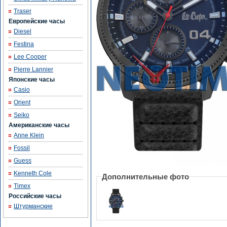
Traser
Европейские часы
Diesel
Festina
Lee Cooper
Pierre Lannier
Японские часы
Casio
Orient
Seiko
Американские часы
Anne Klein
Fossil
Guess
Kenneth Cole
Дополнительные фото
Timex
Российские часы
Штурманские