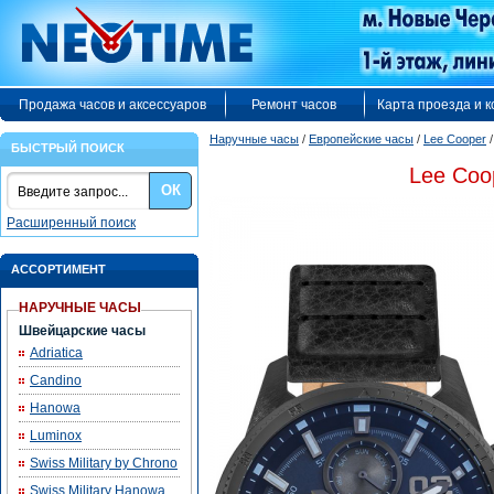
Продажа часов и аксессуаров
Ремонт часов
Карта проезда и 
Наручные часы
/
Европейские часы
/
Lee Cooper
БЫСТРЫЙ ПОИСК
Lee Coo
ОК
Расширенный поиск
АССОРТИМЕНТ
НАРУЧНЫЕ ЧАСЫ
Швейцарские часы
Adriatica
Candino
Hanowa
Luminox
Swiss Military by Chrono
Swiss Military Hanowa