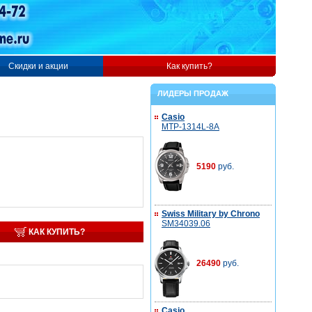
Скидки и акции
Как купить?
ЛИДЕРЫ ПРОДАЖ
Casio
MTP-1314L-8A
5190
руб.
Swiss Military by Chrono
SM34039.06
КАК КУПИТЬ?
26490
руб.
Casio