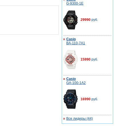
G-9300-1E
29990
руб.
Casio
BA-110-7A1
15990
руб.
Casio
GA-100-1A2
16990
руб.
Все лидеры (44)