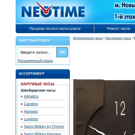
Продажа часов и аксессуаров
Ремонт часов
Интерьерные часы
/
Настенные часы
/
БЫСТРЫЙ ПОИСК
ОК
Расширенный поиск
АССОРТИМЕНТ
НАРУЧНЫЕ ЧАСЫ
Швейцарские часы
Adriatica
Candino
Hanowa
Luminox
Swiss Military by Chrono
Swiss Military Hanowa