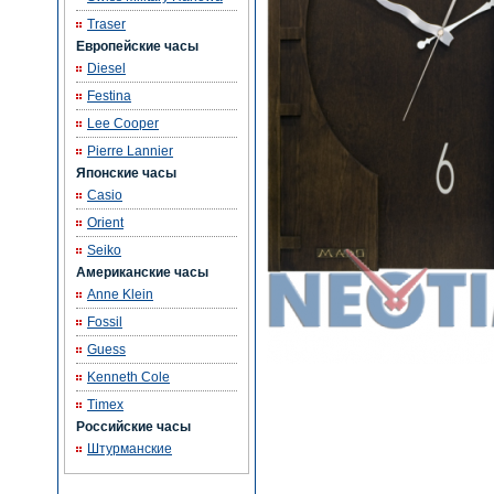
Traser
Европейские часы
Diesel
Festina
Lee Cooper
Pierre Lannier
Японские часы
Casio
Orient
Seiko
Американские часы
Anne Klein
Fossil
Guess
Kenneth Cole
Timex
Российские часы
Штурманские