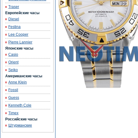
Traser
Европейские часы
Diesel
Festina
Lee Cooper
Pierre Lannier
Японские часы
Casio
Orient
Seiko
Американские часы
Anne Klein
Fossil
Guess
Kenneth Cole
Timex
Российские часы
Штурманские