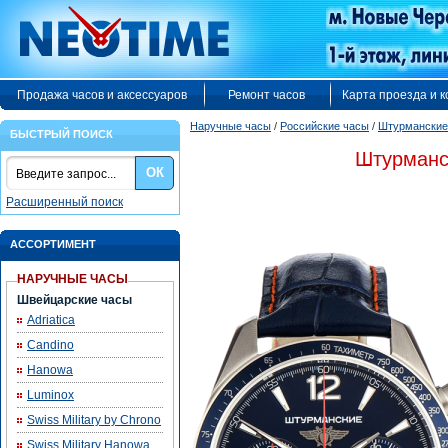
Продажа часов и аксессуаров
Ремонт часов
Карта проезда и 
Наручные часы
/
Российские часы
/
Штурманские
БЫСТРЫЙ ПОИСК
Штурманс
ОК
Расширенный поиск
АССОРТИМЕНТ
НАРУЧНЫЕ ЧАСЫ
Швейцарские часы
Adriatica
Candino
Hanowa
Luminox
Swiss Military by Chrono
Swiss Military Hanowa