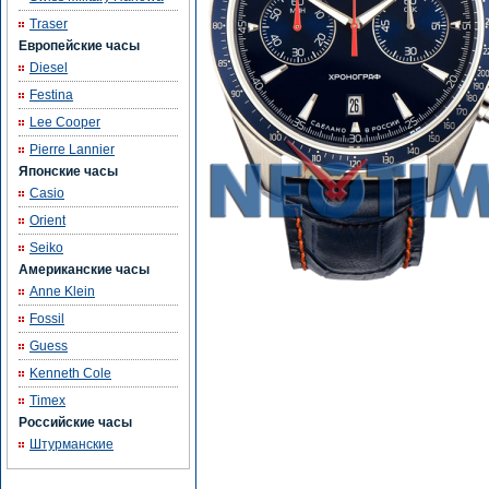
Traser
Европейские часы
Diesel
Festina
Lee Cooper
Pierre Lannier
Японские часы
Casio
Orient
Seiko
Американские часы
Anne Klein
Fossil
Guess
Kenneth Cole
Timex
Российские часы
Штурманские