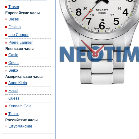
Traser
Европейские часы
Diesel
Festina
Lee Cooper
Pierre Lannier
Японские часы
Casio
Orient
Seiko
Американские часы
Anne Klein
Fossil
Guess
Kenneth Cole
Timex
Российские часы
Штурманские