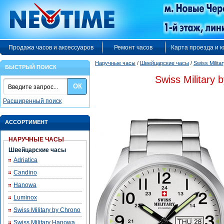
Продажа часов и аксессуаров
Ремонт часов
Карта проезда и 
Наручные часы
/
Швейцарские часы
/
Swiss Milita
БЫСТРЫЙ ПОИСК
Swiss Military
ОК
Расширенный поиск
АССОРТИМЕНТ
НАРУЧНЫЕ ЧАСЫ
Швейцарские часы
Adriatica
Candino
Hanowa
Luminox
Swiss Military by Chrono
Swiss Military Hanowa