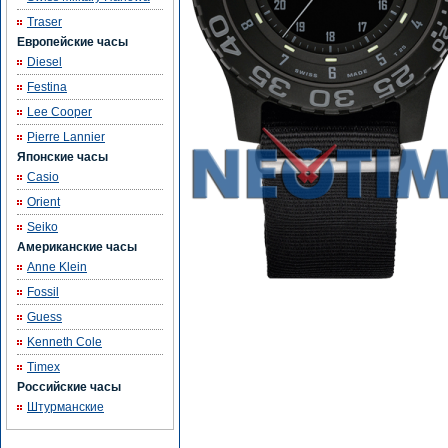
Traser
Европейские часы
Diesel
Festina
Lee Cooper
Pierre Lannier
Японские часы
Casio
Orient
Seiko
Американские часы
Anne Klein
Fossil
Guess
Kenneth Cole
Timex
Российские часы
Штурманские