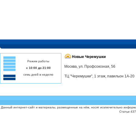
Новые Черемушки
Режим работы
Москва, ул. Профсоюзная, 56
с 10:00 до 21:00
семь дней в неделю
ТЦ "Черемушки", 1 этаж, павильон 1А-20
Данный интернет-сайт и материалы, размещенные на нём, носят исключительно информа
Статьи 437