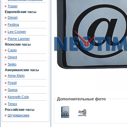
Traser
Европейские часы
Diesel
Festina
Lee Cooper
Pierre Lannier
Японские часы
Casio
Orient
Seiko
Американские часы
Anne Klein
Fossil
Guess
Kenneth Cole
Дополнительные фото
Timex
Российские часы
Штурманские