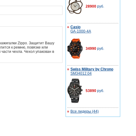
28900
руб.
Casio
GA-1000-4A
зажигалки Zippo. Защитит Вашу
пится к ремню, повязке или
34990
руб.
 части чехла. Чехол упакован в
Swiss Military by Chrono
SM34012.04
53890
руб.
Все лидеры (44)