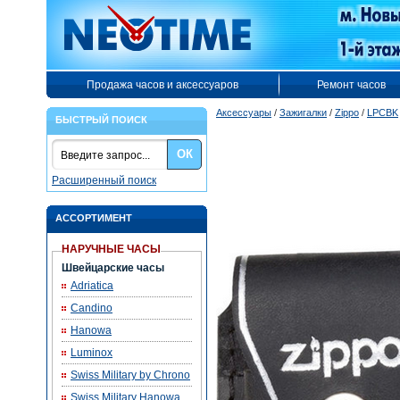
Продажа часов и аксессуаров
Ремонт часов
Аксессуары
/
Зажигалки
/
Zippo
/
LPCBK
БЫСТРЫЙ ПОИСК
ОК
Расширенный поиск
АССОРТИМЕНТ
НАРУЧНЫЕ ЧАСЫ
Швейцарские часы
Adriatica
Candino
Hanowa
Luminox
Swiss Military by Chrono
Swiss Military Hanowa