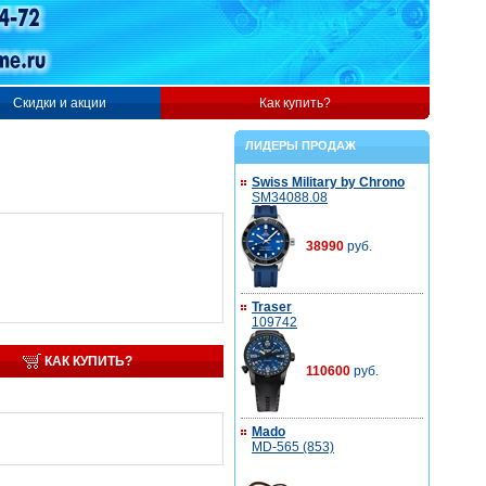
Скидки и акции
Как купить?
ЛИДЕРЫ ПРОДАЖ
Swiss Military by Chrono
SM34088.08
38990
руб.
Traser
109742
КАК КУПИТЬ?
110600
руб.
Mado
MD-565 (853)