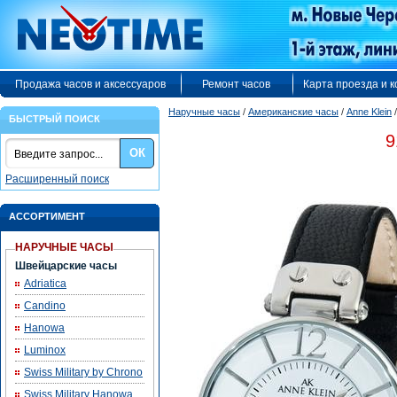
Продажа часов и аксессуаров
Ремонт часов
Карта проезда и 
Наручные часы
/
Американские часы
/
Anne Klein
БЫСТРЫЙ ПОИСК
9
ОК
Расширенный поиск
АССОРТИМЕНТ
НАРУЧНЫЕ ЧАСЫ
Швейцарские часы
Adriatica
Candino
Hanowa
Luminox
Swiss Military by Chrono
Swiss Military Hanowa