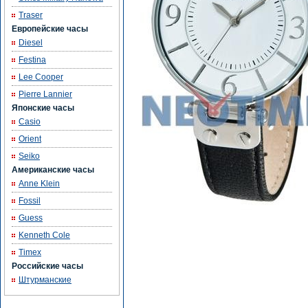
Traser
Европейские часы
Diesel
Festina
Lee Cooper
Pierre Lannier
Японские часы
Casio
Orient
Seiko
Американские часы
Anne Klein
Fossil
Guess
Kenneth Cole
Timex
Российские часы
Штурманские