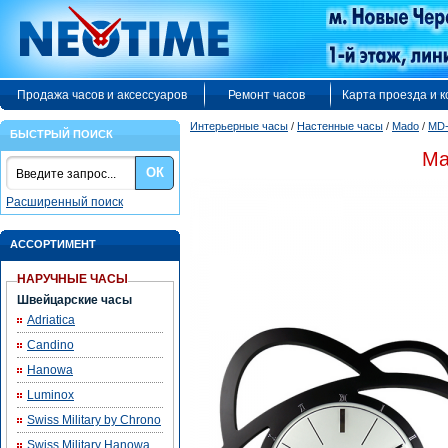
Продажа часов и аксессуаров
Ремонт часов
Карта проезда и 
Интерьерные часы
/
Настенные часы
/
Mado
/
MD-
БЫСТРЫЙ ПОИСК
Ma
ОК
Расширенный поиск
АССОРТИМЕНТ
НАРУЧНЫЕ ЧАСЫ
Швейцарские часы
Adriatica
Candino
Hanowa
Luminox
Swiss Military by Chrono
Swiss Military Hanowa