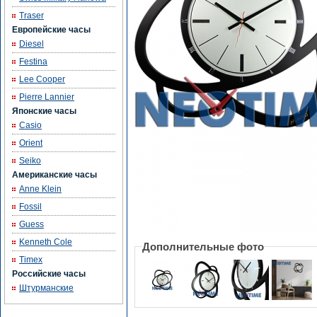
Traser
Европейские часы
Diesel
Festina
Lee Cooper
Pierre Lannier
Японские часы
Casio
Orient
Seiko
Американские часы
Anne Klein
Fossil
Guess
Kenneth Cole
Дополнительные фото
Timex
Российские часы
Штурманские