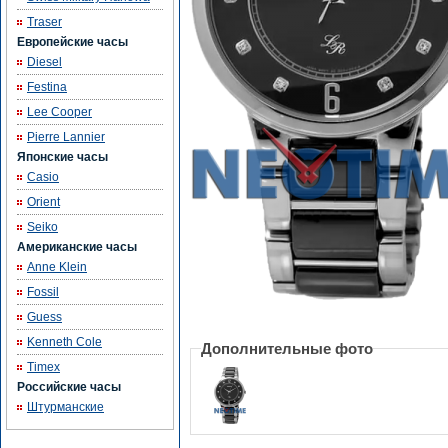
Traser
Европейские часы
Diesel
Festina
Lee Cooper
Pierre Lannier
Японские часы
Casio
Orient
Seiko
Американские часы
Anne Klein
Fossil
Guess
Kenneth Cole
Дополнительные фото
Timex
Российские часы
Штурманские