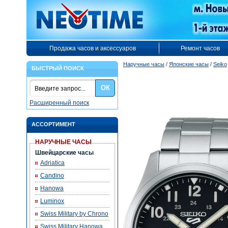
Продажа часов и аксессуаров
Ремонт часов
Наручные часы
/
Японские часы
/
Seiko
БЫСТРЫЙ ПОИСК
ОК
Расширенный поиск
АССОРТИМЕНТ
НАРУЧНЫЕ ЧАСЫ
Швейцарские часы
Adriatica
Candino
Hanowa
Luminox
Swiss Military by Chrono
Swiss Military Hanowa