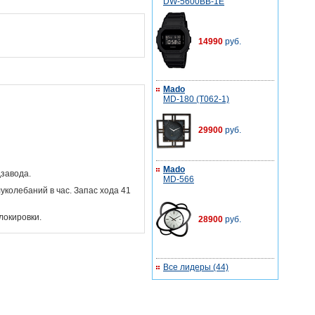
DW-5600BB-1E
14990
руб.
Mado
MD-180 (T062-1)
29900
руб.
Mado
завода.
MD-566
уколебаний в час. Запас хода 41
локировки.
28900
руб.
Все лидеры (44)