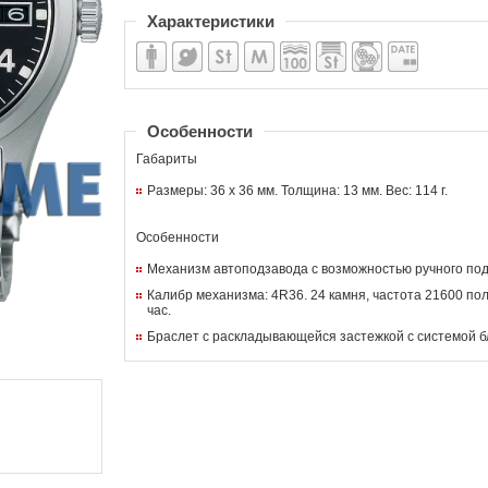
Характеристики
Пол: мужские
Материал корпуса: нержавеющая сталь
Стекло: минеральное
Водозащита: 100м (10 ATM)
Прозрачная задняя крышка
Календарь: окно даты и дня недели
Механизм: механические с автоподзаводом
Материал браслета/ремня: браслет из нержавеющей стали
Особенности
Габариты
Размеры: 36 х 36 мм. Толщина: 13 мм. Вес: 114 г.
Особенности
Механизм автоподзавода с возможностью ручного под
Калибр механизма: 4R36. 24 камня, частота 21600 пол
час.
Браслет с раскладывающейся застежкой с системой б