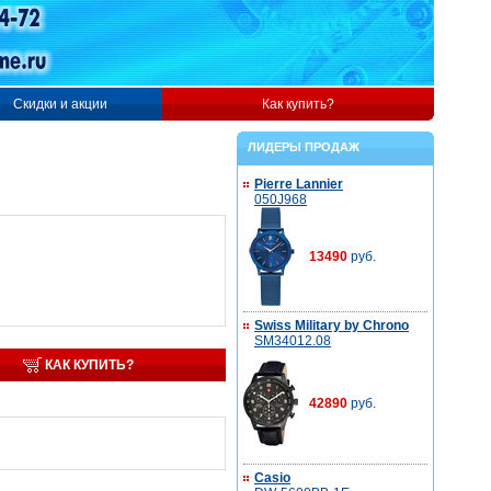
Скидки и акции
Как купить?
ЛИДЕРЫ ПРОДАЖ
Pierre Lannier
050J968
13490
руб.
Swiss Military by Chrono
SM34012.08
КАК КУПИТЬ?
42890
руб.
Casio