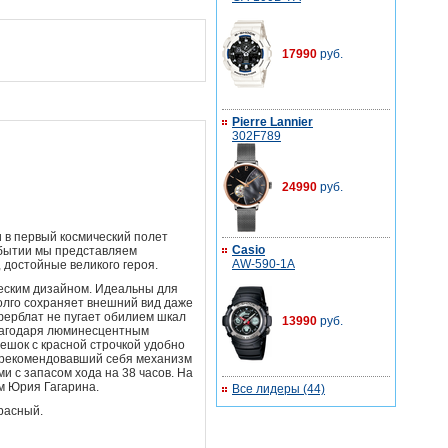
17990
руб.
Pierre Lannier
302F789
24990
руб.
 в первый космический полет
Casio
обытии мы представляем
AW-590-1A
 достойные великого героя.
еским дизайном. Идеальны для
олго сохраняет внешний вид даже
ферблат не пугает обилием шкал
13990
руб.
благодаря люминесцентным
ешок с красной строчкой удобно
зарекомендовавший себя механизм
и с запасом хода на 38 часов. На
м Юрия Гагарина.
Все лидеры (44)
расный.