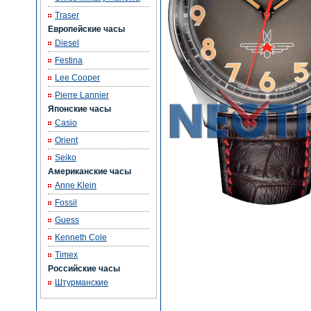
Traser
Европейские часы
Diesel
Festina
Lee Cooper
Pierre Lannier
Японские часы
Casio
Orient
Seiko
Американские часы
Anne Klein
Fossil
Guess
Kenneth Cole
Timex
Российские часы
Штурманские