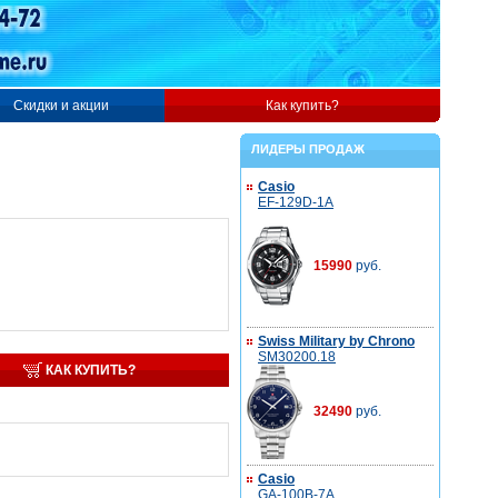
Скидки и акции
Как купить?
ЛИДЕРЫ ПРОДАЖ
Casio
EF-129D-1A
15990
руб.
Swiss Military by Chrono
SM30200.18
КАК КУПИТЬ?
32490
руб.
Casio
GA-100B-7A