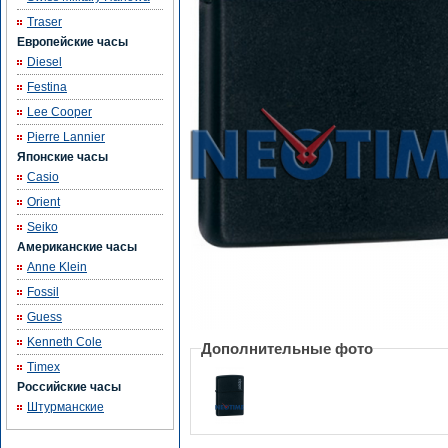
Traser
Европейские часы
Diesel
Festina
Lee Cooper
Pierre Lannier
Японские часы
Casio
Orient
Seiko
Американские часы
Anne Klein
Fossil
Guess
Kenneth Cole
Дополнительные фото
Timex
Российские часы
Штурманские